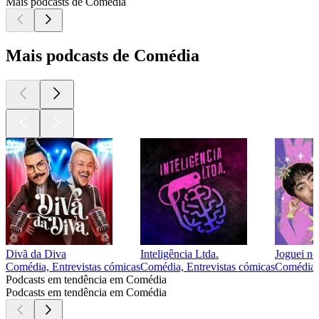
Mais podcasts de Comédia
Mais podcasts de Comédia
Divã da Diva
Inteligência Ltda.
Joguei n
Comédia, Entrevistas cómicas
Comédia, Entrevistas cómicas
Comédia
Podcasts em tendência em Comédia
Podcasts em tendência em Comédia