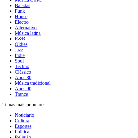
Baladas
Funk
House
Electro
Alternativo
Música latina
R&B
Oldies
Jazz
Indie
Soul
Techno
Clássico
Anos 80
Música tradicional
Anos 90
Trance
Temas mais populares
Noticiário
Cultura
Esportes
Política
Religião