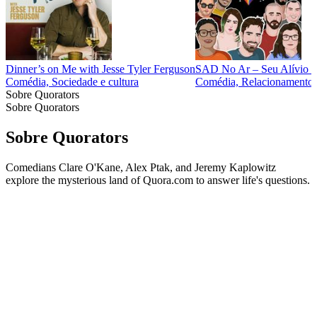
Dinner’s on Me with Jesse Tyler Ferguson
SAD No Ar – Seu Alívio n
Comédia, Sociedade e cultura
Comédia, Relacionamentos, 
Sobre Quorators
Sobre Quorators
Sobre Quorators
Comedians Clare O'Kane, Alex Ptak, and Jeremy Kaplowitz
explore the mysterious land of Quora.com to answer life's questions.
Site de podcast