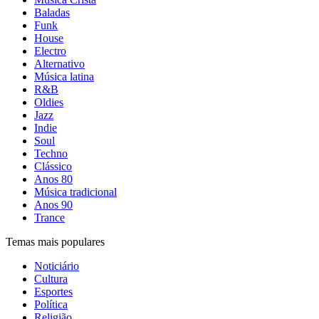
Baladas
Funk
House
Electro
Alternativo
Música latina
R&B
Oldies
Jazz
Indie
Soul
Techno
Clássico
Anos 80
Música tradicional
Anos 90
Trance
Temas mais populares
Noticiário
Cultura
Esportes
Política
Religião