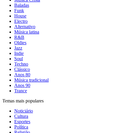
Baladas
Funk
House
Electro
Alternativo
Música latina
R&B
Oldies
Jazz
Indie
Soul
Techno
Clássico
Anos 80
Música tradicional
Anos 90
Trance
Temas mais populares
Noticiário
Cultura
Esportes
Política
Religião