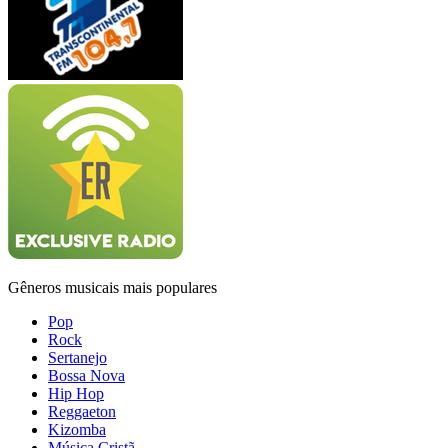
Gêneros musicais mais populares
Pop
Rock
Sertanejo
Bossa Nova
Hip Hop
Reggaeton
Kizomba
Música Cristã