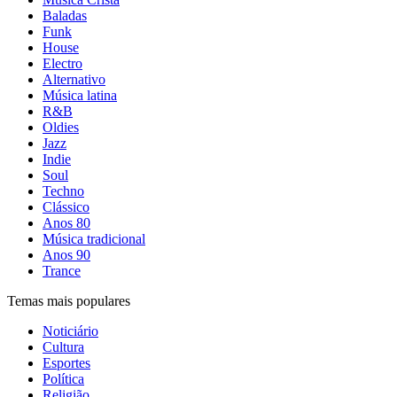
Baladas
Funk
House
Electro
Alternativo
Música latina
R&B
Oldies
Jazz
Indie
Soul
Techno
Clássico
Anos 80
Música tradicional
Anos 90
Trance
Temas mais populares
Noticiário
Cultura
Esportes
Política
Religião