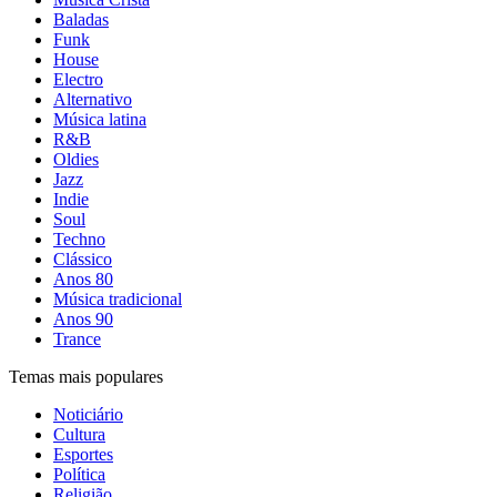
Baladas
Funk
House
Electro
Alternativo
Música latina
R&B
Oldies
Jazz
Indie
Soul
Techno
Clássico
Anos 80
Música tradicional
Anos 90
Trance
Temas mais populares
Noticiário
Cultura
Esportes
Política
Religião