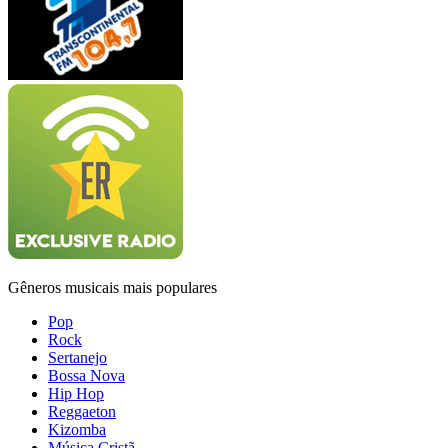
Gêneros musicais mais populares
Pop
Rock
Sertanejo
Bossa Nova
Hip Hop
Reggaeton
Kizomba
Música Cristã