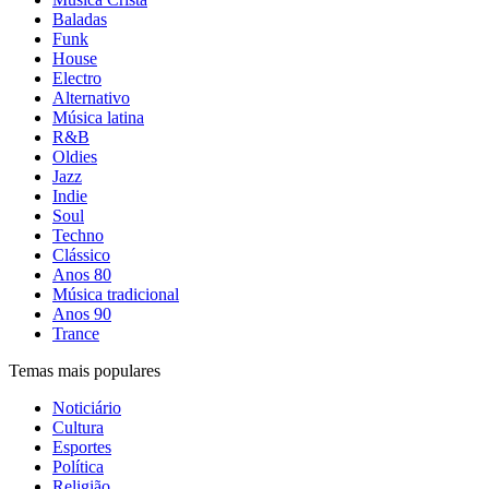
Baladas
Funk
House
Electro
Alternativo
Música latina
R&B
Oldies
Jazz
Indie
Soul
Techno
Clássico
Anos 80
Música tradicional
Anos 90
Trance
Temas mais populares
Noticiário
Cultura
Esportes
Política
Religião