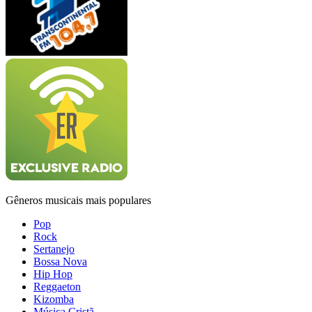
Gêneros musicais mais populares
Pop
Rock
Sertanejo
Bossa Nova
Hip Hop
Reggaeton
Kizomba
Música Cristã