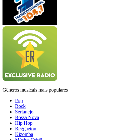
Gêneros musicais mais populares
Pop
Rock
Sertanejo
Bossa Nova
Hip Hop
Reggaeton
Kizomba
Música Cristã