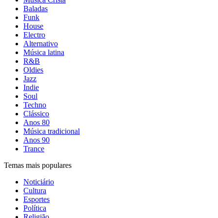
Baladas
Funk
House
Electro
Alternativo
Música latina
R&B
Oldies
Jazz
Indie
Soul
Techno
Clássico
Anos 80
Música tradicional
Anos 90
Trance
Temas mais populares
Noticiário
Cultura
Esportes
Política
Religião