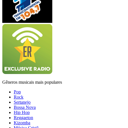
Gêneros musicais mais populares
Pop
Rock
Sertanejo
Bossa Nova
Hip Hop
Reggaeton
Kizomba
Música Cristã