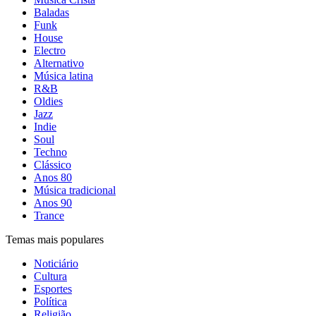
Baladas
Funk
House
Electro
Alternativo
Música latina
R&B
Oldies
Jazz
Indie
Soul
Techno
Clássico
Anos 80
Música tradicional
Anos 90
Trance
Temas mais populares
Noticiário
Cultura
Esportes
Política
Religião