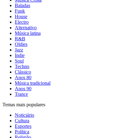
Baladas
Funk
House
Electro
Alternativo
Música latina
R&B
Oldies
Jazz
Indie
Soul
Techno
Clássico
Anos 80
Música tradicional
Anos 90
Trance
Temas mais populares
Noticiário
Cultura
Esportes
Política
Religião