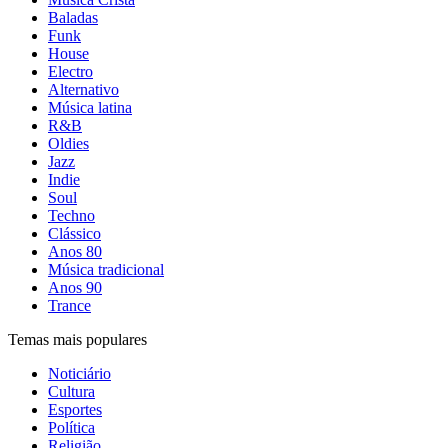
Baladas
Funk
House
Electro
Alternativo
Música latina
R&B
Oldies
Jazz
Indie
Soul
Techno
Clássico
Anos 80
Música tradicional
Anos 90
Trance
Temas mais populares
Noticiário
Cultura
Esportes
Política
Religião