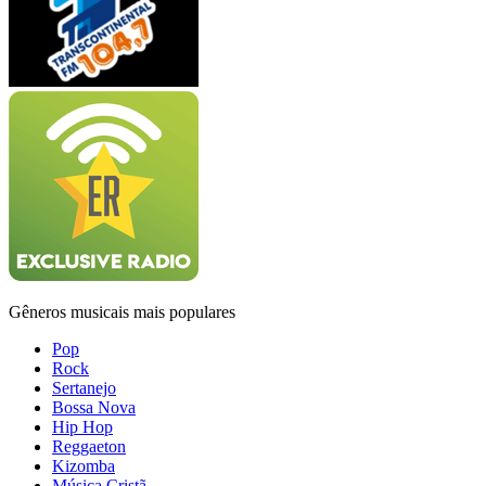
Gêneros musicais mais populares
Pop
Rock
Sertanejo
Bossa Nova
Hip Hop
Reggaeton
Kizomba
Música Cristã