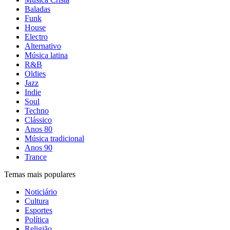
Baladas
Funk
House
Electro
Alternativo
Música latina
R&B
Oldies
Jazz
Indie
Soul
Techno
Clássico
Anos 80
Música tradicional
Anos 90
Trance
Temas mais populares
Noticiário
Cultura
Esportes
Política
Religião