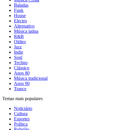
Baladas
Funk
House
Electro
Alternativo
Música latina
R&B
Oldies
Jazz
Indie
Soul
Techno
Clássico
Anos 80
Música tradicional
Anos 90
Trance
Temas mais populares
Noticiário
Cultura
Esportes
Política
Religião