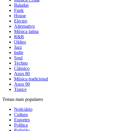
Baladas
Funk
House
Electro
Alternativo
Música latina
R&B
Oldies
Jazz
Indie
Soul
Techno
Clássico
Anos 80
Música tradicional
Anos 90
Trance
Temas mais populares
Noticiário
Cultura
Esportes
Política
Religião