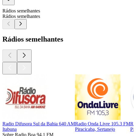
Rádios semelhantes
Rádios semelhantes
Rádios semelhantes
Radio Difusora Sul da Bahia 640 AM
Radio Onda Livre 105.3 FM
Rá
Itabuna
Piracicaba, Sertanejo
Pi
Sobre Radio Boa 94.1 FM