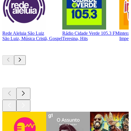
Rede Aleluia São Luiz
Rádio Cidade Verde 105.3 FM
intera
São Luiz, Música Cristã, Gospel
Teresina, Hits
Impera
Podcasts de
topo
Podcasts de
topo
Podcasts de
topo