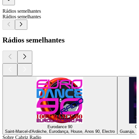
Rádios semelhantes
Rádios semelhantes
Rádios semelhantes
Eurodance 90
Cl
Saint-Marcel-d'Ardèche, Eurodança, House, Anos 90, Electro
Guaruja, E
Sobre Cabriz Radio