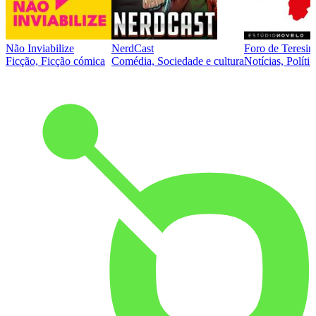
Não Inviabilize
NerdCast
Foro de Teresin
Ficção, Ficção cómica
Comédia, Sociedade e cultura
Notícias, Polític