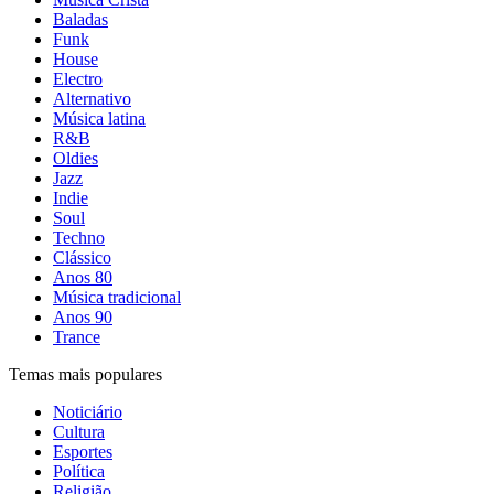
Baladas
Funk
House
Electro
Alternativo
Música latina
R&B
Oldies
Jazz
Indie
Soul
Techno
Clássico
Anos 80
Música tradicional
Anos 90
Trance
Temas mais populares
Noticiário
Cultura
Esportes
Política
Religião