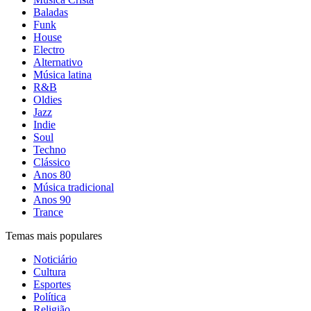
Baladas
Funk
House
Electro
Alternativo
Música latina
R&B
Oldies
Jazz
Indie
Soul
Techno
Clássico
Anos 80
Música tradicional
Anos 90
Trance
Temas mais populares
Noticiário
Cultura
Esportes
Política
Religião