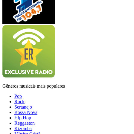
Gêneros musicais mais populares
Pop
Rock
Sertanejo
Bossa Nova
Hip Hop
Reggaeton
Kizomba
Música Cristã