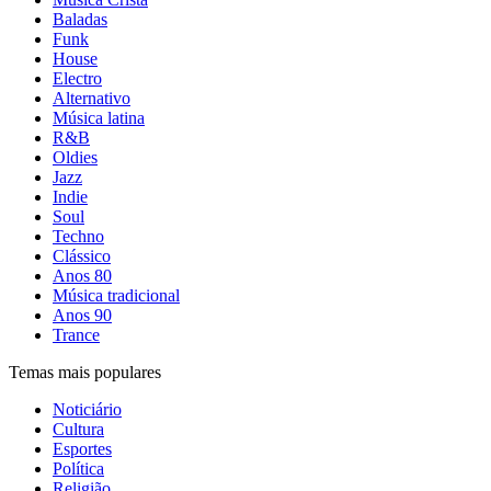
Baladas
Funk
House
Electro
Alternativo
Música latina
R&B
Oldies
Jazz
Indie
Soul
Techno
Clássico
Anos 80
Música tradicional
Anos 90
Trance
Temas mais populares
Noticiário
Cultura
Esportes
Política
Religião