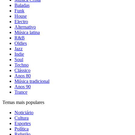
Baladas
Funk
House
Electro
Alternativo
Música latina
R&B
Oldies
Jazz
Indie
Soul
Techno
Clássico
Anos 80
Música tradicional
Anos 90
Trance
Temas mais populares
Noticiário
Cultura
Esportes
Política
Religião