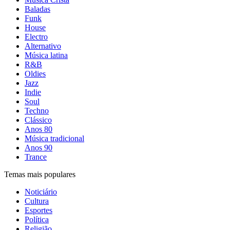
Baladas
Funk
House
Electro
Alternativo
Música latina
R&B
Oldies
Jazz
Indie
Soul
Techno
Clássico
Anos 80
Música tradicional
Anos 90
Trance
Temas mais populares
Noticiário
Cultura
Esportes
Política
Religião