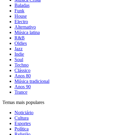
Baladas
Funk
House
Electro
Alternativo
Música latina
R&B
Oldies
Jazz
Indie
Soul
Techno
Clássico
Anos 80
Música tradicional
Anos 90
Trance
Temas mais populares
Noticiário
Cultura
Esportes
Política
Religião