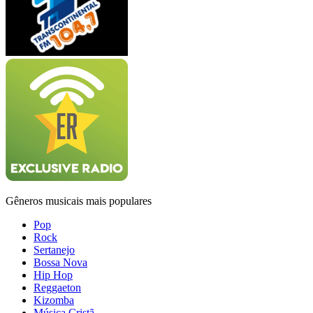
Gêneros musicais mais populares
Pop
Rock
Sertanejo
Bossa Nova
Hip Hop
Reggaeton
Kizomba
Música Cristã