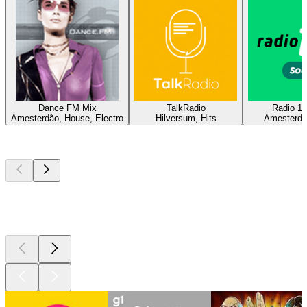
Dance FM Mix
TalkRadio
Radio 10
Amesterdão, House, Electro
Hilversum, Hits
Amesterdã
Podcasts de
topo
Podcasts de
topo
Podcasts de
topo