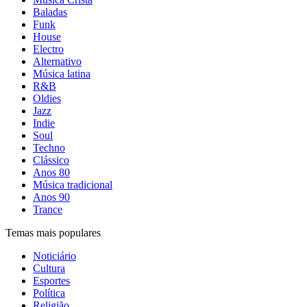
Baladas
Funk
House
Electro
Alternativo
Música latina
R&B
Oldies
Jazz
Indie
Soul
Techno
Clássico
Anos 80
Música tradicional
Anos 90
Trance
Temas mais populares
Noticiário
Cultura
Esportes
Política
Religião