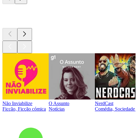
Podcasts de
topo
Não Inviabilize
O Assunto
NerdCast
Ficção, Ficção cómica
Notícias
Comédia, Sociedade e