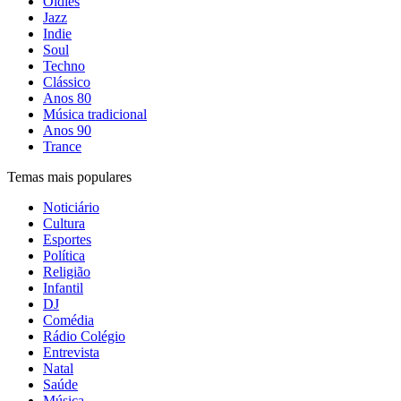
Oldies
Jazz
Indie
Soul
Techno
Clássico
Anos 80
Música tradicional
Anos 90
Trance
Temas mais populares
Noticiário
Cultura
Esportes
Política
Religião
Infantil
DJ
Comédia
Rádio Colégio
Entrevista
Natal
Saúde
Música