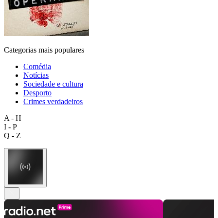
Categorias mais populares
Comédia
Notícias
Sociedade e cultura
Desporto
Crimes verdadeiros
A - H
I - P
Q - Z