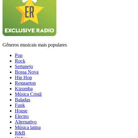
Gêneros musicais mais populares
Pop
Rock
Sertanejo
Bossa Nova
Hip Hop
Reggaeton
Kizomba
Música Cristã
Baladas
Funk
House
Electro
Alternativo
Música latina
R&B