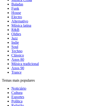
Baladas
Funk
House
Electro
Alternativo
Música latina
R&B
Oldies
Jazz
Indie
Soul
Techno
Clássico
Anos 80
Música tradicional
Anos 90
Trance
Temas mais populares
Noticiário
Cultura
Esportes
Política
Religião