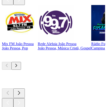
Mix FM João Pessoa
Rede Aleluia João Pessoa
Rádio Fus
João Pessoa, Pop
João Pessoa, Música Cristã, Gospel
Campina Gr
Podcasts de
topo
Podcasts de
topo
Podcasts de
topo