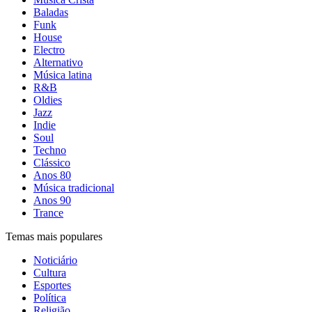
Baladas
Funk
House
Electro
Alternativo
Música latina
R&B
Oldies
Jazz
Indie
Soul
Techno
Clássico
Anos 80
Música tradicional
Anos 90
Trance
Temas mais populares
Noticiário
Cultura
Esportes
Política
Religião