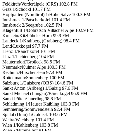
Feldkirch/Vorderälpele (ORS)
102.8 FM
Graz 1/Schöckl
101.7 FM
Hopfgarten (Nordtirol) 1/Hohe Salve
100.3 FM
Innsbruck 1/Patscherkofel
101.4 FM
Innsbruck 2/Seegrube
102.5 FM
Klagenfurt 1/Dobratsch-Villacher Alpe
102.9 FM
Kufstein/Kitzbüheler Horn
99.9 FM
Landeck 1/Krahberg (Grabberg)
98.4 FM
Lend/Luxkogel
97.7 FM
Lienz 1/Rauchkofel
101 FM
Linz 1/Lichtenberg
104 FM
Mauterndorf/Großeck
98.5 FM
Neumarkt/Kulmer Alpe
100.3 FM
Rechnitz/Hirschenstein
97.4 FM
Rottenmann/Sonnenberg
100 FM
Salzburg 1/Gaisberg (ORS)
104.6 FM
Sankt Anton (Arlberg) 1/Galzig
97.6 FM
Sankt Michael (Lungau)/Bärenkogel
96.9 FM
Sankt Pölten/Jauerling
98.8 FM
Schladming 1/Hauser Kaibling
103.3 FM
Semmering/Sonnwendstein
92.4 FM
Spittal (Drau) 1/Goldeck
103.6 FM
Weitra/Wachberg
101.4 FM
Wien 1/Kahlenberg
103.8 FM
Wien 2/Himmelhof
91 FM