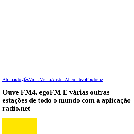
Alemão
Inglês
Viena
Viena
Áustria
Alternativo
Pop
Indie
Ouve FM4, egoFM E várias outras
estações de todo o mundo com a aplicação
radio.net