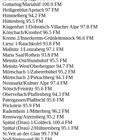
Guttaring/Mariahilf
100.9 FM
Heiligenblut/Apriach
97 FM
Himmelberg
94.2 FM
Hüttenberg
95.5 FM
Klagenfurt 1/Dobratsch-Villacher Alpe
97.8 FM
Kötschach/Kronhof
96.5 FM
Krems 2/Innerkrems-Grünleitennock
96.6 FM
Lienz 1/Rauchkofel
93.8 FM
Mallnitz 1/Lonzaberg
97.1 FM
Maria Saal/Rotheis
93.8 FM
Metnitz-Ost/Hundsdorf
95.5 FM
Metnitz-West/Oberbergner
94.7 FM
Mörtschach 1/Zabererbühel
95.2 FM
Mörtschach 2/Pirkachberg
94.3 FM
Neumarkt/Kulmer Alpe
97.4 FM
Nötsch/Feistritz
95.6 FM
Obervellach/Pfaffenberg
94.3 FM
Patergassen/Plaßbichl
95.6 FM
Pöckstein
95.9 FM
Radenthein 1/Mitterberg
96.2 FM
Rennweg/Atzensberg
95.2 FM
Spittal (Drau) 1/Goldeck
100.4 FM
Spittal (Drau) 2/Hühnersberg
95.1 FM
St.Veit an der Glan
99.7 FM
Stall/Steinwand
96.5 FM