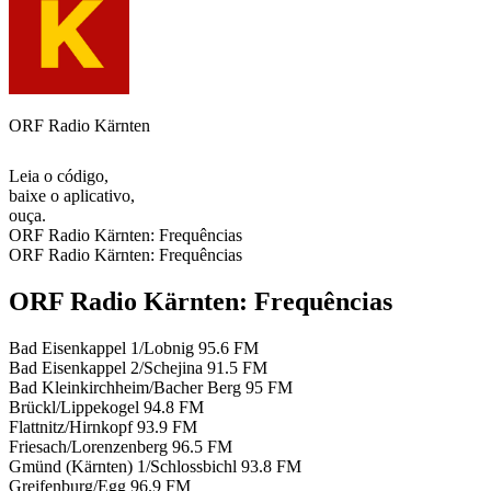
ORF Radio Kärnten
Leia o código,
baixe o aplicativo,
ouça.
ORF Radio Kärnten: Frequências
ORF Radio Kärnten: Frequências
ORF Radio Kärnten: Frequências
Bad Eisenkappel 1/Lobnig
95.6 FM
Bad Eisenkappel 2/Schejina
91.5 FM
Bad Kleinkirchheim/Bacher Berg
95 FM
Brückl/Lippekogel
94.8 FM
Flattnitz/Hirnkopf
93.9 FM
Friesach/Lorenzenberg
96.5 FM
Gmünd (Kärnten) 1/Schlossbichl
93.8 FM
Greifenburg/Egg
96.9 FM