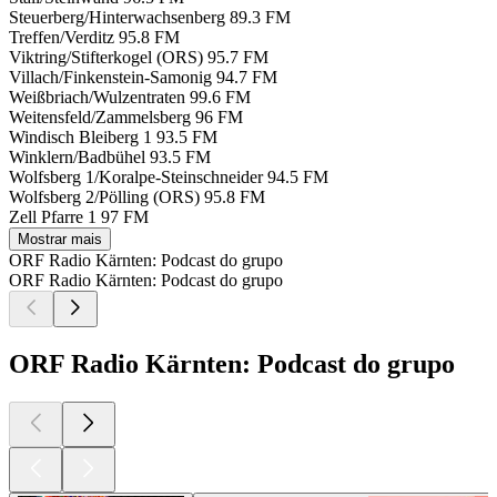
Steuerberg/Hinterwachsenberg
89.3 FM
Treffen/Verditz
95.8 FM
Viktring/Stifterkogel (ORS)
95.7 FM
Villach/Finkenstein-Samonig
94.7 FM
Weißbriach/Wulzentraten
99.6 FM
Weitensfeld/Zammelsberg
96 FM
Windisch Bleiberg 1
93.5 FM
Winklern/Badbühel
93.5 FM
Wolfsberg 1/Koralpe-Steinschneider
94.5 FM
Wolfsberg 2/Pölling (ORS)
95.8 FM
Zell Pfarre 1
97 FM
Mostrar mais
ORF Radio Kärnten: Podcast do grupo
ORF Radio Kärnten: Podcast do grupo
ORF Radio Kärnten: Podcast do grupo