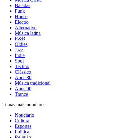
Baladas
Funk
House
Electro
Alternativo
Música latina
R&B
Oldies
Jazz
Indie
Soul
Techno
Clássico
Anos 80
Música tradicional
Anos 90
Trance
Temas mais populares
Noticiário
Cultura
Esportes
Política
Religião