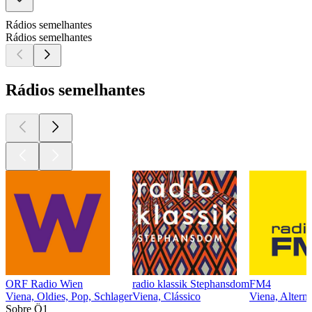
Rádios semelhantes
Rádios semelhantes
Rádios semelhantes
ORF Radio Wien
radio klassik Stephansdom
FM4
Viena, Oldies, Pop, Schlager
Viena, Clássico
Viena, Alterna
Sobre Ö1