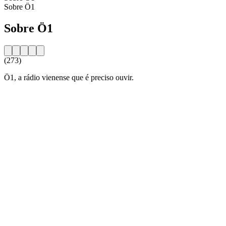
Sobre Ö1
Sobre Ö1
(273)
Ö1, a rádio vienense que é preciso ouvir.
Website da estação