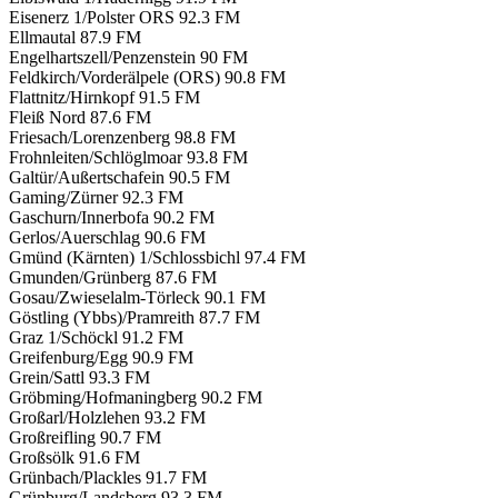
Eisenerz 1/Polster ORS
92.3 FM
Ellmautal
87.9 FM
Engelhartszell/Penzenstein
90 FM
Feldkirch/Vorderälpele (ORS)
90.8 FM
Flattnitz/Hirnkopf
91.5 FM
Fleiß Nord
87.6 FM
Friesach/Lorenzenberg
98.8 FM
Frohnleiten/Schlöglmoar
93.8 FM
Galtür/Außertschafein
90.5 FM
Gaming/Zürner
92.3 FM
Gaschurn/Innerbofa
90.2 FM
Gerlos/Auerschlag
90.6 FM
Gmünd (Kärnten) 1/Schlossbichl
97.4 FM
Gmunden/Grünberg
87.6 FM
Gosau/Zwieselalm-Törleck
90.1 FM
Göstling (Ybbs)/Pramreith
87.7 FM
Graz 1/Schöckl
91.2 FM
Greifenburg/Egg
90.9 FM
Grein/Sattl
93.3 FM
Gröbming/Hofmaningberg
90.2 FM
Großarl/Holzlehen
93.2 FM
Großreifling
90.7 FM
Großsölk
91.6 FM
Grünbach/Plackles
91.7 FM
Grünburg/Landsberg
93.3 FM