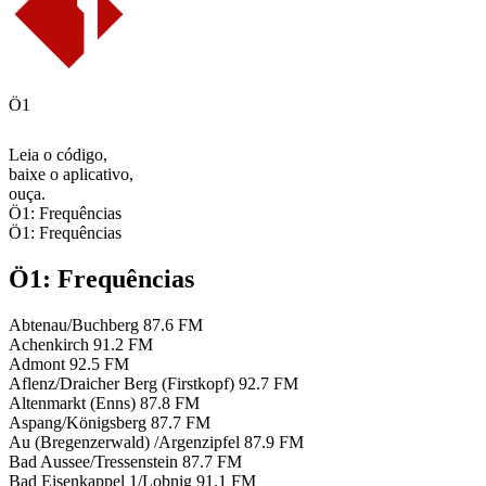
Ö1
Leia o código,
baixe o aplicativo,
ouça.
Ö1: Frequências
Ö1: Frequências
Ö1: Frequências
Abtenau/Buchberg
87.6 FM
Achenkirch
91.2 FM
Admont
92.5 FM
Aflenz/Draicher Berg (Firstkopf)
92.7 FM
Altenmarkt (Enns)
87.8 FM
Aspang/Königsberg
87.7 FM
Au (Bregenzerwald) /Argenzipfel
87.9 FM
Bad Aussee/Tressenstein
87.7 FM
Bad Eisenkappel 1/Lobnig
91.1 FM