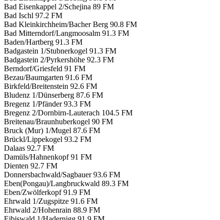
Bad Eisenkappel 2/Schejina
89 FM
Bad Ischl
97.2 FM
Bad Kleinkirchheim/Bacher Berg
90.8 FM
Bad Mitterndorf/Langmoosalm
91.3 FM
Baden/Hartberg
91.3 FM
Badgastein 1/Stubnerkogel
91.3 FM
Badgastein 2/Pyrkershöhe
92.3 FM
Berndorf/Griesfeld
91 FM
Bezau/Baumgarten
91.6 FM
Birkfeld/Breitenstein
92.6 FM
Bludenz 1/Dünserberg
87.6 FM
Bregenz 1/Pfänder
93.3 FM
Bregenz 2/Dornbirn-Lauterach
104.5 FM
Breitenau/Braunhuberkogel
90 FM
Bruck (Mur) 1/Mugel
87.6 FM
Brückl/Lippekogel
93.2 FM
Dalaas
92.7 FM
Damüls/Hahnenkopf
91 FM
Dienten
92.7 FM
Donnersbachwald/Sagbauer
93.6 FM
Eben(Pongau)/Langbruckwald
89.3 FM
Eben/Zwölferkopf
91.9 FM
Ehrwald 1/Zugspitze
91.6 FM
Ehrwald 2/Hohenrain
88.9 FM
Eibiswald 1/Hadernigg
91.9 FM