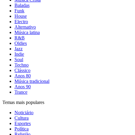
Baladas
Funk
House
Electro
Alternativo
Música latina
R&B
Oldies
Jazz
Indie
Soul
Techno
Clássico
Anos 80
Música tradicional
Anos 90
Trance
Temas mais populares
Noticiário
Cultura
Esportes
Política
Religião