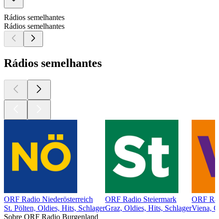
Rádios semelhantes
Rádios semelhantes
Rádios semelhantes
ORF Radio Niederösterreich
ORF Radio Steiermark
ORF Rad
St. Pölten, Oldies, Hits, Schlager
Graz, Oldies, Hits, Schlager
Viena, O
Sobre ORF Radio Burgenland