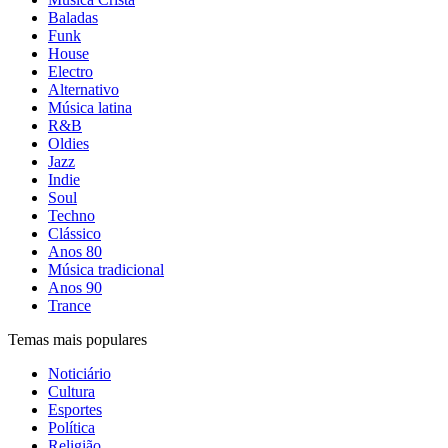
Baladas
Funk
House
Electro
Alternativo
Música latina
R&B
Oldies
Jazz
Indie
Soul
Techno
Clássico
Anos 80
Música tradicional
Anos 90
Trance
Temas mais populares
Noticiário
Cultura
Esportes
Política
Religião