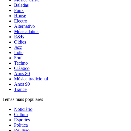
Baladas
Funk
House
Electro
Alternativo
Música latina
R&B
Oldies
Jazz
Indie
Soul
Techno
Clássico
Anos 80
Música tradicional
Anos 90
Trance
Temas mais populares
Noticiário
Cultura
Esportes
Política
Religião