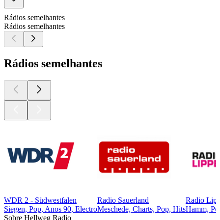
Rádios semelhantes
Rádios semelhantes
Rádios semelhantes
WDR 2 - Südwestfalen
Radio Sauerland
Radio Lip
Siegen, Pop, Anos 90, Electro
Meschede, Charts, Pop, Hits
Hamm, Po
Sobre Hellweg Radio