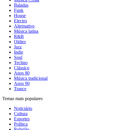
Baladas
Funk
House
Electro
Alternativo
Música latina
R&B
Oldies
Jazz
Indie
Soul
Techno
Clássico
Anos 80
Música tradicional
Anos 90
Trance
Temas mais populares
Noticiário
Cultura
Esportes
Política
Religião