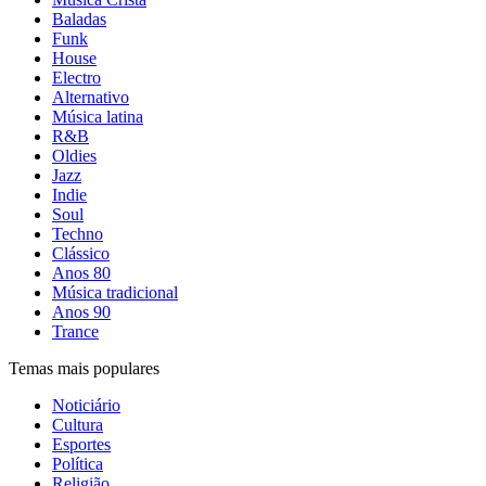
Baladas
Funk
House
Electro
Alternativo
Música latina
R&B
Oldies
Jazz
Indie
Soul
Techno
Clássico
Anos 80
Música tradicional
Anos 90
Trance
Temas mais populares
Noticiário
Cultura
Esportes
Política
Religião