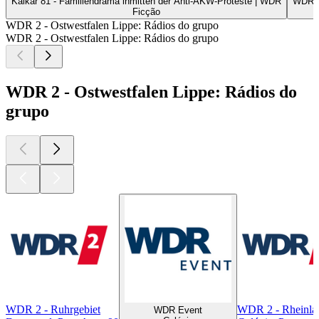
Kalkar 81 - Familiendrama inmitten der Anti-AKW-Proteste | WDR
WDR 5
Ficção
WDR 2 - Ostwestfalen Lippe: Rádios do grupo
WDR 2 - Ostwestfalen Lippe: Rádios do grupo
WDR 2 - Ostwestfalen Lippe: Rádios do
grupo
WDR 2 - Ruhrgebiet
WDR 2 - Rheinla
WDR Event