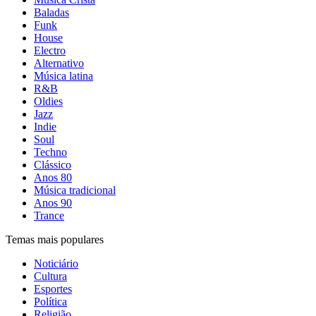
Baladas
Funk
House
Electro
Alternativo
Música latina
R&B
Oldies
Jazz
Indie
Soul
Techno
Clássico
Anos 80
Música tradicional
Anos 90
Trance
Temas mais populares
Noticiário
Cultura
Esportes
Política
Religião