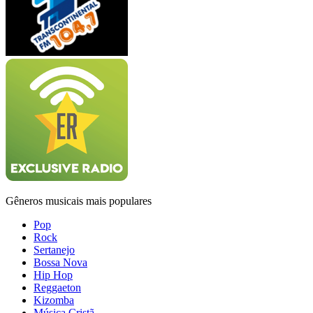
Gêneros musicais mais populares
Pop
Rock
Sertanejo
Bossa Nova
Hip Hop
Reggaeton
Kizomba
Música Cristã