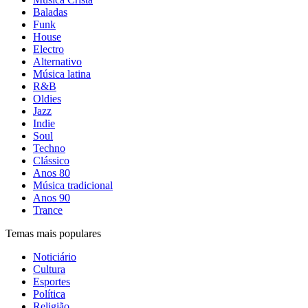
Baladas
Funk
House
Electro
Alternativo
Música latina
R&B
Oldies
Jazz
Indie
Soul
Techno
Clássico
Anos 80
Música tradicional
Anos 90
Trance
Temas mais populares
Noticiário
Cultura
Esportes
Política
Religião