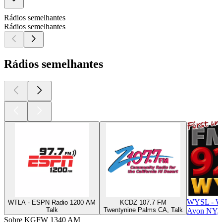
Rádios semelhantes
Rádios semelhantes
Rádios semelhantes
WYSL - W
WTLA - ESPN Radio 1200 AM
KCDZ 107.7 FM
Talk
Twentynine Palms CA, Talk
Avon NY, 
Sobre KGFW 1340 AM