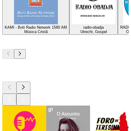
KAMI - Bott Radio Network 1580 AM
radio-obadja
RADIO
Música Cristã
Utrecht, Gospel
Om
Podcasts de
topo
Podcasts de
topo
Podcasts de
topo