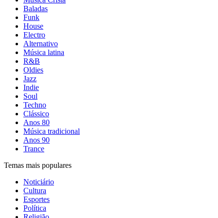
Baladas
Funk
House
Electro
Alternativo
Música latina
R&B
Oldies
Jazz
Indie
Soul
Techno
Clássico
Anos 80
Música tradicional
Anos 90
Trance
Temas mais populares
Noticiário
Cultura
Esportes
Política
Religião