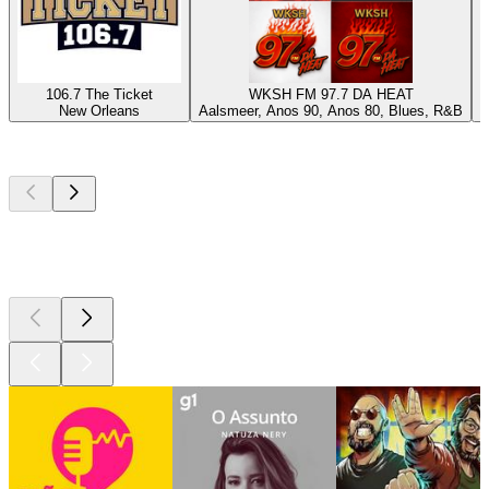
106.7 The Ticket
WKSH FM 97.7 DA HEAT
New Orleans
Aalsmeer, Anos 90, Anos 80, Blues, R&B
N
Podcasts de
topo
Podcasts de
topo
Podcasts de
topo