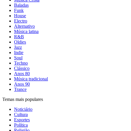
Baladas
Funk
House
Electro
Alternativo
Música latina
R&B
Oldies
Jazz
Indie
Soul
Techno
Clássico
Anos 80
Música tradicional
Anos 90
Trance
Temas mais populares
Noticiário
Cultura
Esportes
Política
Religião