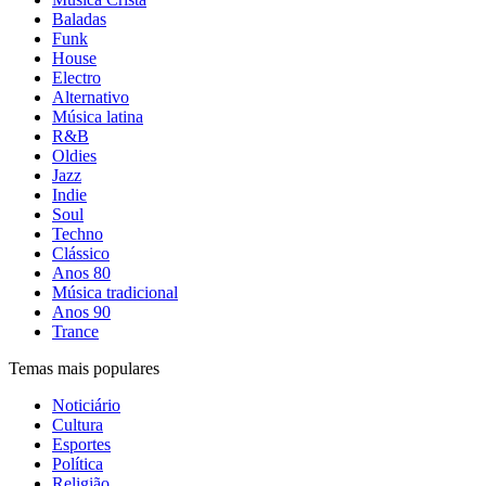
Baladas
Funk
House
Electro
Alternativo
Música latina
R&B
Oldies
Jazz
Indie
Soul
Techno
Clássico
Anos 80
Música tradicional
Anos 90
Trance
Temas mais populares
Noticiário
Cultura
Esportes
Política
Religião