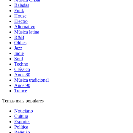
Baladas
Funk
House
Electro
Alternativo
Música latina
R&B
Oldies
Jazz
Indie
Soul
Techno
Clássico
Anos 80
Música tradicional
Anos 90
Trance
Temas mais populares
Noticiário
Cultura
Esportes
Política
Religião