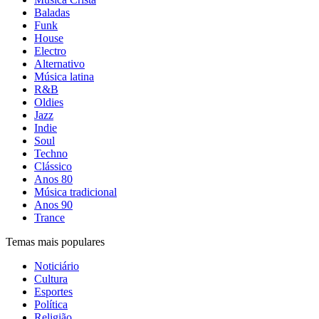
Baladas
Funk
House
Electro
Alternativo
Música latina
R&B
Oldies
Jazz
Indie
Soul
Techno
Clássico
Anos 80
Música tradicional
Anos 90
Trance
Temas mais populares
Noticiário
Cultura
Esportes
Política
Religião