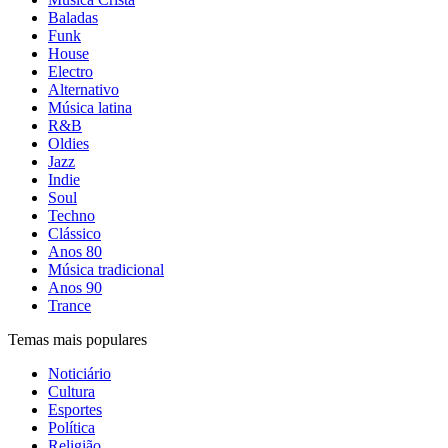
Baladas
Funk
House
Electro
Alternativo
Música latina
R&B
Oldies
Jazz
Indie
Soul
Techno
Clássico
Anos 80
Música tradicional
Anos 90
Trance
Temas mais populares
Noticiário
Cultura
Esportes
Política
Religião