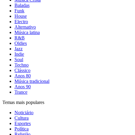
Baladas
Funk
House
Electro
Alternativo
Música latina
R&B
Oldies
Jazz
Indie
Soul
Techno
Clássico
Anos 80
Música tradicional
Anos 90
Trance
Temas mais populares
Noticiário
Cultura
Esportes
Política
Religião