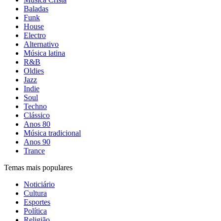
Baladas
Funk
House
Electro
Alternativo
Música latina
R&B
Oldies
Jazz
Indie
Soul
Techno
Clássico
Anos 80
Música tradicional
Anos 90
Trance
Temas mais populares
Noticiário
Cultura
Esportes
Política
Religião