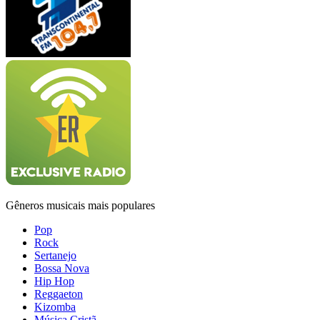
Gêneros musicais mais populares
Pop
Rock
Sertanejo
Bossa Nova
Hip Hop
Reggaeton
Kizomba
Música Cristã