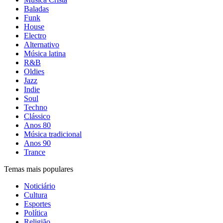
Baladas
Funk
House
Electro
Alternativo
Música latina
R&B
Oldies
Jazz
Indie
Soul
Techno
Clássico
Anos 80
Música tradicional
Anos 90
Trance
Temas mais populares
Noticiário
Cultura
Esportes
Política
Religião