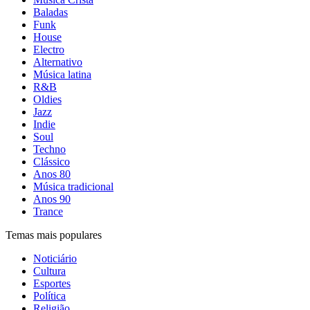
Baladas
Funk
House
Electro
Alternativo
Música latina
R&B
Oldies
Jazz
Indie
Soul
Techno
Clássico
Anos 80
Música tradicional
Anos 90
Trance
Temas mais populares
Noticiário
Cultura
Esportes
Política
Religião