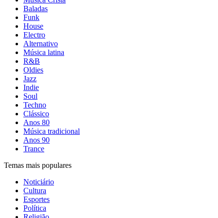
Baladas
Funk
House
Electro
Alternativo
Música latina
R&B
Oldies
Jazz
Indie
Soul
Techno
Clássico
Anos 80
Música tradicional
Anos 90
Trance
Temas mais populares
Noticiário
Cultura
Esportes
Política
Religião