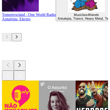
Tomorrowland - One World Radio
Musicbox4friends
Antuérpia, Trance, Heavy Metal, Te
Antuérpia, Electro
Podcasts de
topo
Podcasts de
topo
Podcasts de
topo