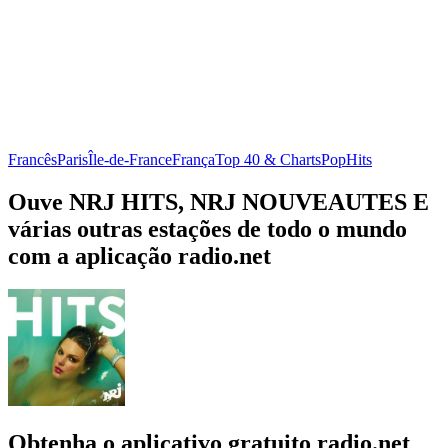
Francês
Paris
Île-de-France
França
Top 40 & Charts
Pop
Hits
Ouve NRJ HITS, NRJ NOUVEAUTES E
várias outras estações de todo o mundo
com a aplicação radio.net
Obtenha o aplicativo gratuito radio.net