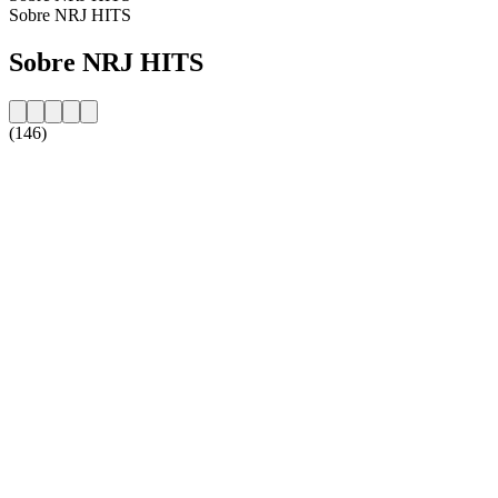
Sobre NRJ HITS
Sobre NRJ HITS
(146)
Website da estação