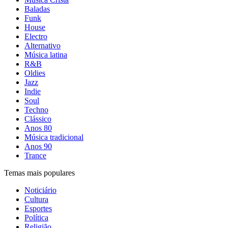
Baladas
Funk
House
Electro
Alternativo
Música latina
R&B
Oldies
Jazz
Indie
Soul
Techno
Clássico
Anos 80
Música tradicional
Anos 90
Trance
Temas mais populares
Noticiário
Cultura
Esportes
Política
Religião