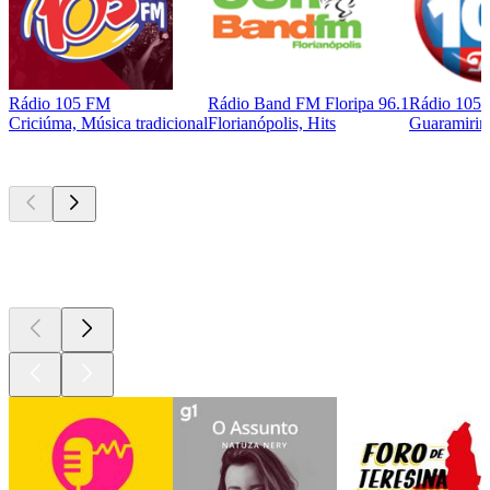
Rádio 105 FM
Rádio Band FM Floripa 96.1
Rádio 105
Criciúma, Música tradicional
Florianópolis, Hits
Guaramirim
Podcasts de
topo
Podcasts de
topo
Podcasts de
topo