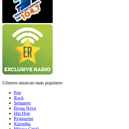
Gêneros musicais mais populares
Pop
Rock
Sertanejo
Bossa Nova
Hip Hop
Reggaeton
Kizomba
Música Cristã