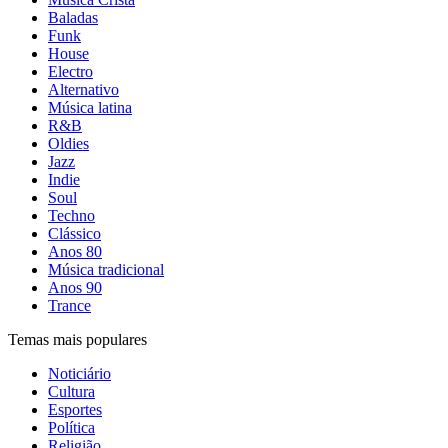
Baladas
Funk
House
Electro
Alternativo
Música latina
R&B
Oldies
Jazz
Indie
Soul
Techno
Clássico
Anos 80
Música tradicional
Anos 90
Trance
Temas mais populares
Noticiário
Cultura
Esportes
Política
Religião