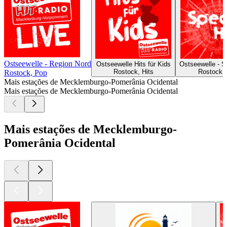
Ostseewelle - Region Nord
Ostseewelle Hits für Kids
Ostseewelle - S
Rostock, Hits
Rostock,
Rostock, Pop
Mais estações de Mecklemburgo-Pomerânia Ocidental
Mais estações de Mecklemburgo-Pomerânia Ocidental
Mais estações de Mecklemburgo-
Pomerânia Ocidental