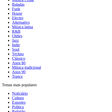
Baladas
Funk
House
Electro
Alternativo
Música latina
R&B
Oldies
Jazz
Indie
Soul
Techno
Clássico
Anos 80
Música tradicional
Anos 90
Trance
Temas mais populares
Noticiário
Cultura
Esportes
Política
Religião