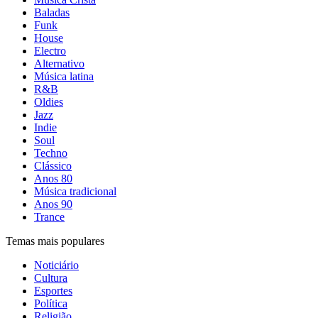
Baladas
Funk
House
Electro
Alternativo
Música latina
R&B
Oldies
Jazz
Indie
Soul
Techno
Clássico
Anos 80
Música tradicional
Anos 90
Trance
Temas mais populares
Noticiário
Cultura
Esportes
Política
Religião