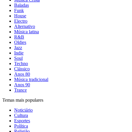
Baladas
Funk
House
Electro
Alternativo
Música latina
R&B
Oldies
Jazz
Indie
Soul
Techno
Clássico
Anos 80
Música tradicional
Anos 90
Trance
Temas mais populares
Noticiário
Cultura
Esportes
Política
Religião