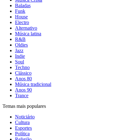
Baladas
Funk
House
Electro
Alternativo
Música latina
R&B
Oldies
Jazz
Indie
Soul
Techno
Clássico
Anos 80
Música tradicional
Anos 90
Trance
Temas mais populares
Noticiário
Cultura
Esportes
Política
Religião