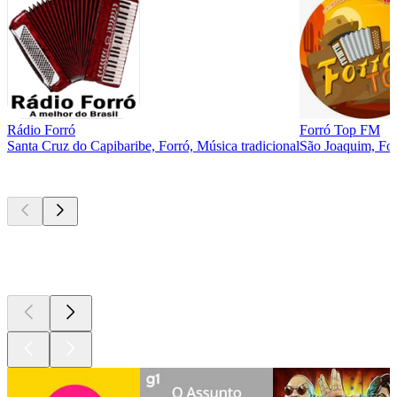
Rádio Forró
Forró Top FM
Santa Cruz do Capibaribe, Forró, Música tradicional
São Joaquim, Forr
Podcasts de
topo
Podcasts de
topo
Podcasts de
topo