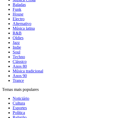
Baladas
Funk
House
Electro
Alternativo
Música latina
R&B
Oldies
Jazz
Indie
Soul
Techno
Clássico
Anos 80
Música tradicional
Anos 90
Trance
Temas mais populares
Noticiário
Cultura
Esportes
Política
Religião